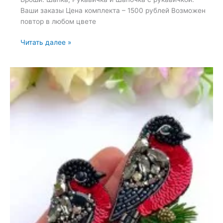
Ваши заказы Цена комплекта – 1500 рублей Возможен
повтор в любом цвете
Броши:
Читать далее »
Шапка,
Рукавичка
и
Шапочка
с
рукавичкой