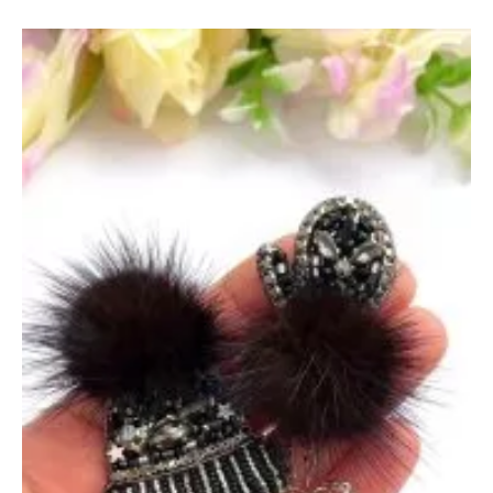
и
Символ
2025
—
5
ноября
2024