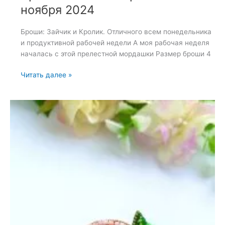
ноября 2024
Броши: Зайчик и Кролик. Отличного всем понедельника
и продуктивной рабочей недели А моя рабочая неделя
началась с этой прелестной мордашки Размер броши 4
Броши:
Читать далее »
Зайчик
и
Кролик
—
11
ноября
2024