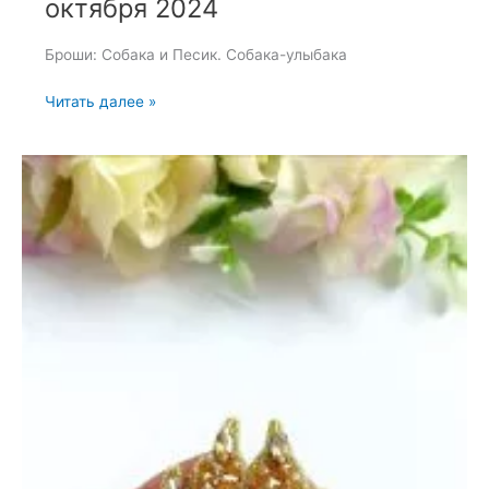
октября 2024
Броши: Собака и Песик. Собака-улыбака
Броши:
Читать далее »
Собака
и
Песик
—
23
октября
2024