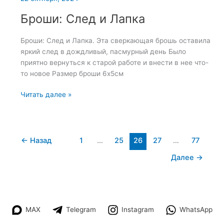
Броши: След и Лапка
Броши: След и Лапка. Эта сверкающая брошь оставила
яркий след в дождливый, пасмурный день Было
приятно вернуться к старой работе и внести в нее что-
то новое Размер броши 6х5см
Броши:
Читать далее »
След
и
Лапка
←
Назад
1
…
25
26
27
…
77
Далее
→
MAX
Telegram
Instagram
WhatsApp