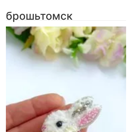
брошьтомск