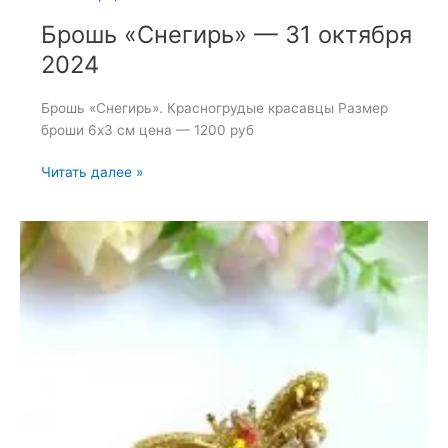
Брошь «Снегирь» — 31 октября
2024
Брошь «Снегирь». Красногрудые красавцы Размер
броши 6х3 см цена — 1200 руб
Брошь
Читать далее »
«Снегирь»
—
31
октября
2024