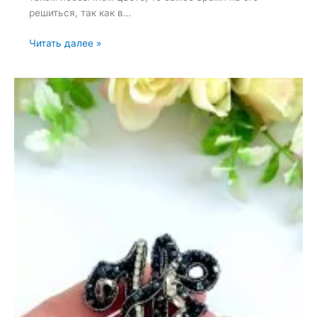
решиться, так как в…
Броши:
Читать далее »
Снежинка
и
Олива