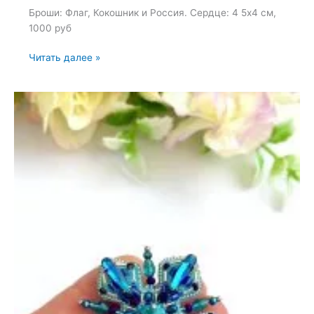
Броши: Флаг, Кокошник и Россия. Сердце: 4 5х4 см,
1000 руб
Броши:
Читать далее »
Флаг,
Кокошник
и
Россия
—
20
октября
2024