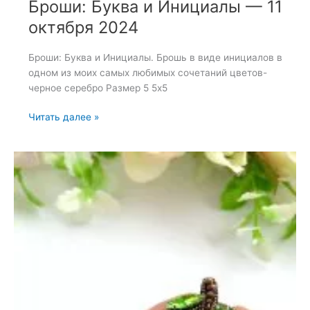
Броши: Буква и Инициалы — 11
октября 2024
Броши: Буква и Инициалы. Брошь в виде инициалов в
одном из моих самых любимых сочетаний цветов-
черное серебро Размер 5 5х5
Броши:
Читать далее »
Буква
и
Инициалы
—
11
октября
2024