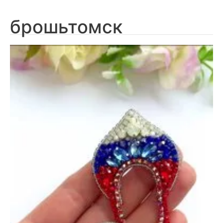
брошьтомск