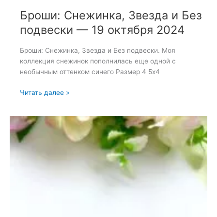
Броши: Снежинка, Звезда и Без
подвески — 19 октября 2024
Броши: Снежинка, Звезда и Без подвески. Моя
коллекция снежинок пополнилась еще одной с
необычным оттенком синего Размер 4 5х4
Броши:
Читать далее »
Снежинка,
Звезда
и
Без
подвески
—
19
октября
2024