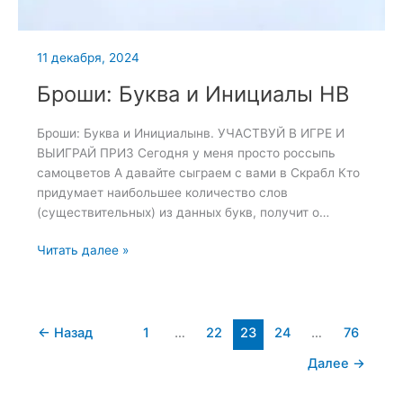
11 декабря, 2024
Броши: Буква и Инициалы НВ
Броши: Буква и Инициалынв. УЧАСТВУЙ В ИГРЕ И
ВЫИГРАЙ ПРИЗ Сегодня у меня просто россыпь
самоцветов А давайте сыграем с вами в Скрабл Кто
придумает наибольшее количество слов
(существительных) из данных букв, получит о…
Броши:
Читать далее »
Буква
и
Инициалы
НВ
←
Назад
1
…
22
23
24
…
76
Далее
→