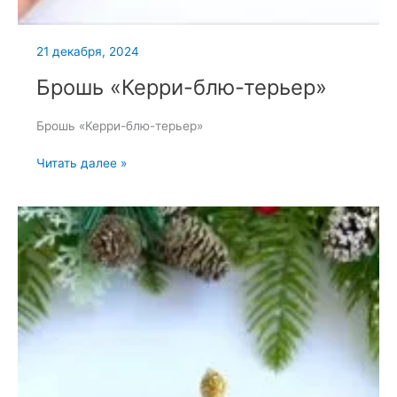
21 декабря, 2024
Брошь «Керри-блю-терьер»
Брошь «Керри-блю-терьер»
Брошь
Читать далее »
«Керри-
блю-
терьер»