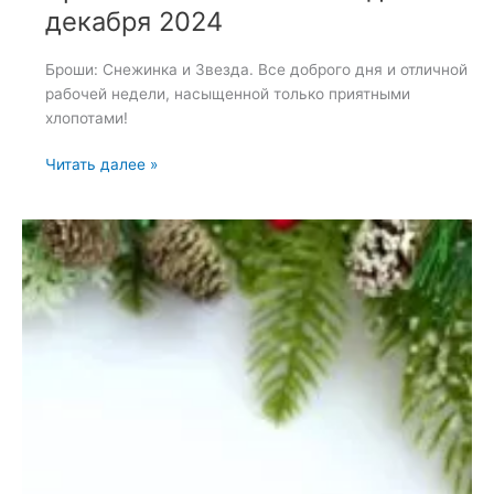
декабря 2024
Броши: Снежинка и Звезда. Все доброго дня и отличной
рабочей недели, насыщенной только приятными
хлопотами!
Броши:
Читать далее »
Снежинка
и
Звезда
—
23
декабря
2024