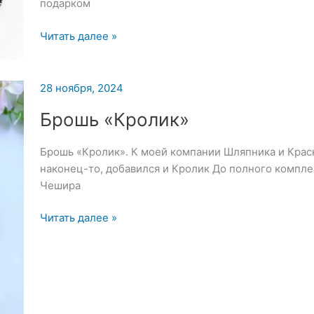
подарком
Броши:
Читать далее »
Змея,
Символ
2025
28 ноября, 2024
и
Брошь «Кролик»
Снежинка
Брошь «Кролик». К моей компании Шляпника и Крас
наконец-то, добавился и Кролик До полного компле
Чешира
Брошь
Читать далее »
«Кролик»