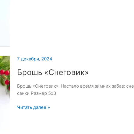
Собака
и
Песик
—
8
декабря
2024
7 декабря, 2024
Брошь «Снеговик»
Брошь «Снеговик». Настало время зимних забав: сне
санки Размер 5х3
Брошь
Читать далее »
«Снеговик»