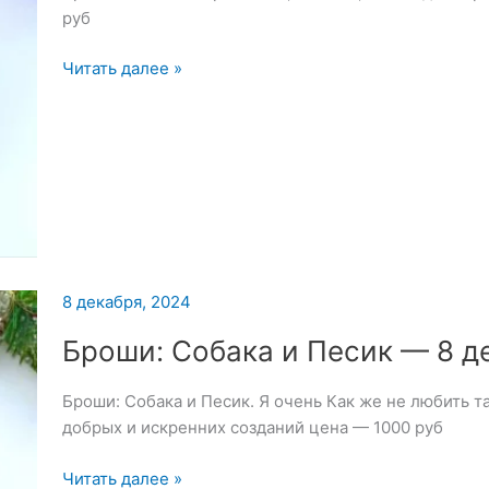
руб
Брошь
Читать далее »
«Ёлочка»
—
9
декабря
2024
8 декабря, 2024
Броши: Собака и Песик — 8 д
Броши: Собака и Песик. Я очень Как же не любить т
добрых и искренних созданий цена — 1000 руб
Броши:
Читать далее »