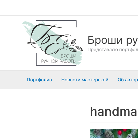
Перейти
к
содержимому
Броши ру
Представляю портфоли
Портфолио
Новости мастерской
Об авто
handma