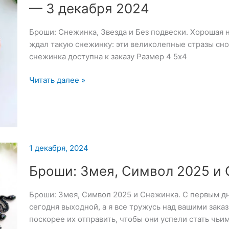
— 3 декабря 2024
Броши: Снежинка, Звезда и Без подвески. Хорошая н
ждал такую снежинку: эти великолепные стразы снов
снежинка доступна к заказу Размер 4 5х4
Броши:
Читать далее »
Снежинка,
Звезда
и
Без
подвески
1 декабря, 2024
—
3
Броши: Змея, Символ 2025 и
декабря
2024
Броши: Змея, Символ 2025 и Снежинка. С первым дн
сегодня выходной, а я все тружусь над вашими заказ
поскорее их отправить, чтобы они успели стать чьи