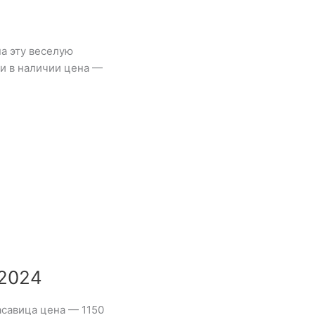
а эту веселую
ки в наличии цена —
 2024
асавица цена — 1150