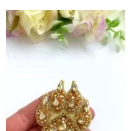
Собака
и
Песик
—
23
октября
2024