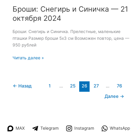
Броши: Снегирь и Синичка — 21
октября 2024
Броши: Снегирь и Синичка. Прелестные, маленькие
пташки Размер броши 5х3 см Возможен повтор, цена —
950 рублей
Броши:
Читать далее »
Снегирь
и
Синичка
—
←
Назад
1
…
25
26
27
…
76
21
Далее
→
октября
2024
MAX
Telegram
Instagram
WhatsApp