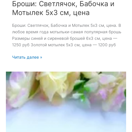
Броши: Светлячок, Бабочка и
Мотылек 5х3 см, цена
Броши: Светлячок, Бабочка и Мотылек 5х3 см, цена. В
любое время года мотыльки-самая популярная брошь
Размеры синей и сиреневой брошей 6х3 см, цена —
1250 руб Золотой мотылек 5х3 см, цена — 1200 руб
Броши:
Читать далее »
Светлячок,
Бабочка
и
Мотылек
5х3
см,
цена