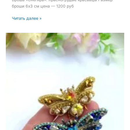
броши 6х3 см цена — 1200 руб
Брошь
Читать далее »
«Снегирь»
—
31
октября
2024