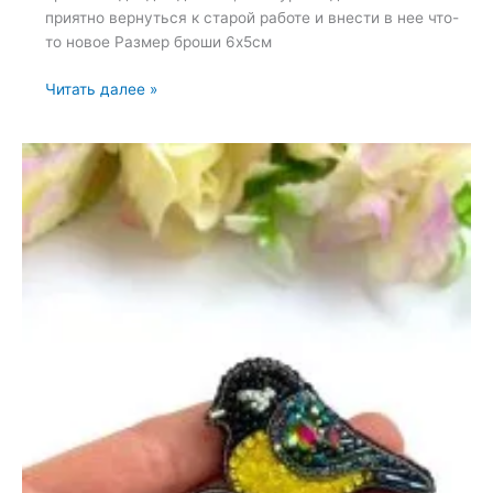
приятно вернуться к старой работе и внести в нее что-
то новое Размер броши 6х5см
Броши:
Читать далее »
След
и
Лапка