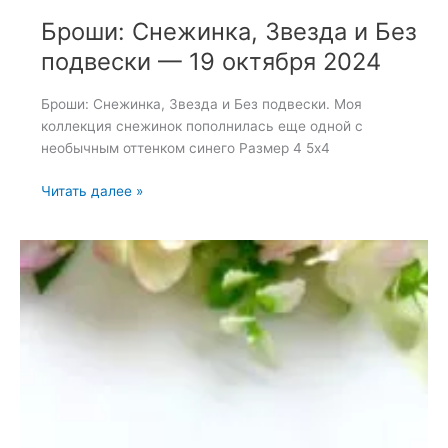
Броши: Снежинка, Звезда и Без
подвески — 19 октября 2024
Броши: Снежинка, Звезда и Без подвески. Моя
коллекция снежинок пополнилась еще одной с
необычным оттенком синего Размер 4 5х4
Броши:
Читать далее »
Снежинка,
Звезда
и
Без
подвески
—
19
октября
2024