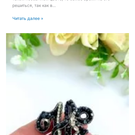
решиться, так как в…
Броши:
Читать далее »
Снежинка
и
Олива