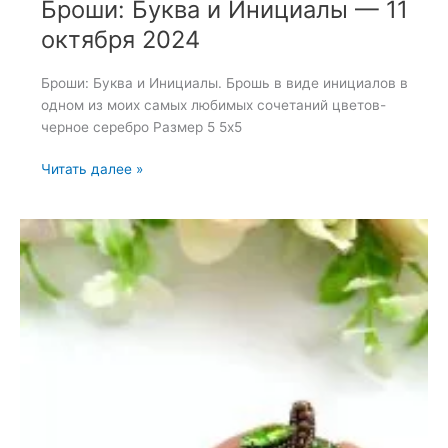
Броши: Буква и Инициалы — 11
октября 2024
Броши: Буква и Инициалы. Брошь в виде инициалов в
одном из моих самых любимых сочетаний цветов-
черное серебро Размер 5 5х5
Броши:
Читать далее »
Буква
и
Инициалы
—
11
октября
2024