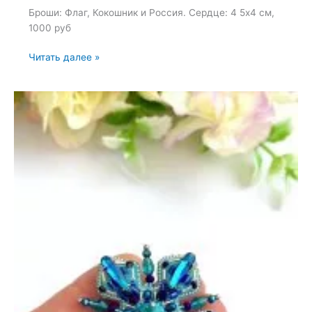
Броши: Флаг, Кокошник и Россия. Сердце: 4 5х4 см,
1000 руб
Броши:
Читать далее »
Флаг,
Кокошник
и
Россия
—
20
октября
2024