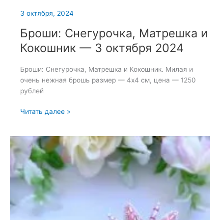
3 октября, 2024
Броши: Снегурочка, Матрешка и
Кокошник — 3 октября 2024
Броши: Снегурочка, Матрешка и Кокошник. Милая и
очень нежная брошь размер — 4х4 см, цена — 1250
рублей
Броши:
Читать далее »
Снегурочка,
Матрешка
и
Кокошник
—
3
октября
2024