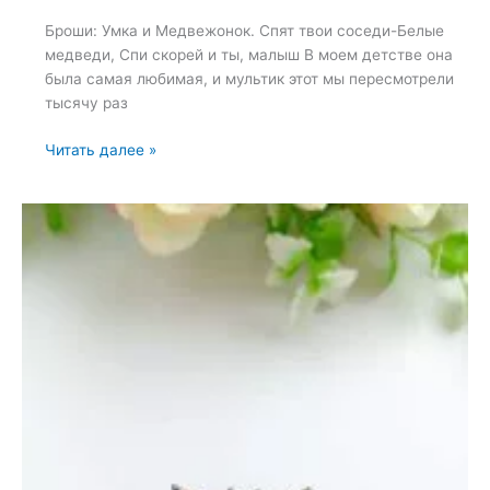
Броши: Умка и Медвежонок. Спят твои соседи-Белые
медведи, Спи скорей и ты, малыш В моем детстве она
была самая любимая, и мультик этот мы пересмотрели
тысячу раз
Броши:
Читать далее »
Умка
и
Медвежонок