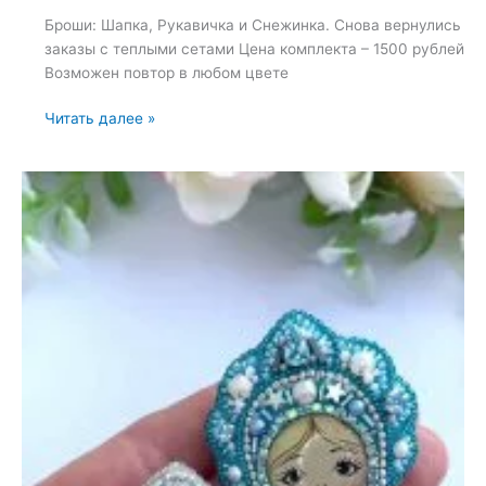
Броши: Шапка, Рукавичка и Снежинка. Снова вернулись
заказы с теплыми сетами Цена комплекта – 1500 рублей
Возможен повтор в любом цвете
Броши:
Читать далее »
Шапка,
Рукавичка
и
Снежинка
—
23
сентября
2024