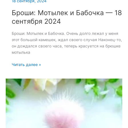
18 сентября, 2024
Броши: Мотылек и Бабочка — 18
сентября 2024
Броши: Мотылек и Бабочка. Очень долго лежал у меня
этот большой камешек, ждал своего случая Наконец-то,
он дождался своего часа, теперь красуется на брюшке
мотылька
Броши:
Читать далее »
Мотылек
и
Бабочка
—
18
сентября
2024