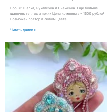
Броши: Шапка, Рукавичка и Снежинка. Еще больше
шапочек теплых и ярких Цена комплекта – 1500 рублей
Возможен повтор в любом цвете
Броши:
Читать далее »
Шапка,
Рукавичка
и
Снежинка
—
4
октября
2024