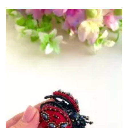
«Помпонизмеханорки»