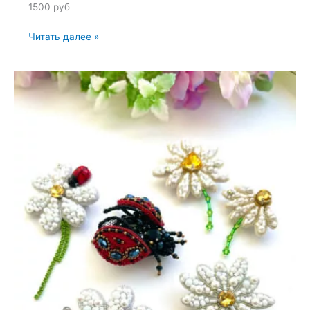
1500 руб
Броши:
Читать далее »
Божья
коровка
и
Жук
—
8
июля
2023