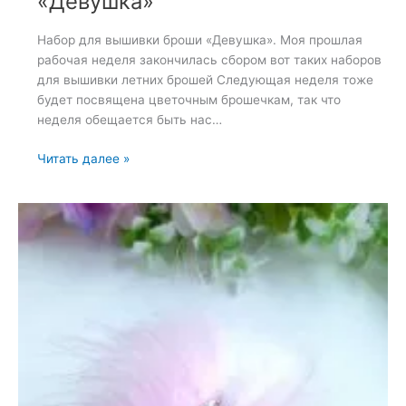
«Девушка»
Набор для вышивки броши «Девушка». Моя прошлая
рабочая неделя закончилась сбором вот таких наборов
для вышивки летних брошей Следующая неделя тоже
будет посвящена цветочным брошечкам, так что
неделя обещается быть нас…
Набор
Читать далее »
для
вышивки
броши
«Девушка»