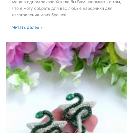
меня в одном заказе Хотела бы Вам напомнить о том,
что я могу собрать для вас любые наборчики для
изготовления моих брошей
Набор
Читать далее »
для
вышивки
броши
—
20
июня
2023