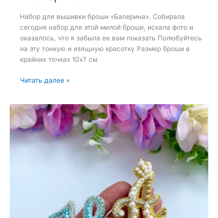
Набор для вышивки броши «Балерина». Собирала
сегодня набор для этой милой броши, искала фото и
оказалось, что я забыла ее вам показать Полюбуйтесь
на эту тонкую и изящную красотку Размер броши в
крайних точках 10х7 см
Набор
Читать далее »
для
вышивки
броши
«Балерина»