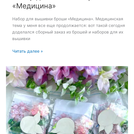
«Медицина»
Набор для вышивки броши «Медицина». Медицинская
тема у меня все еще продолжается: вот такой сегодня
доделался сборный заказ из брошей и наборов для их
вышивки
Набор
Читать далее »
для
вышивки
броши
«Медицина»