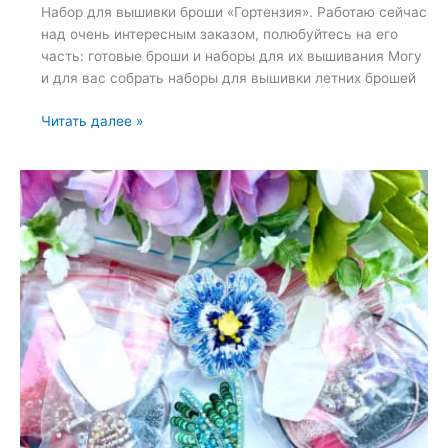
Набор для вышивки броши «Гортензия». Работаю сейчас
над очень интересным заказом, полюбуйтесь на его
часть: готовые броши и наборы для их вышивания Могу
и для вас собрать наборы для вышивки летних брошей
Набор
Читать далее »
для
вышивки
броши
«Гортензия»