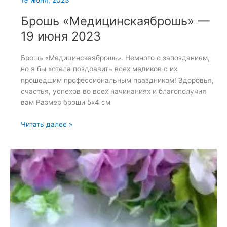
19 июня, 2023
Брошь «Медицинскаяброшь» —
19 июня 2023
Брошь «Медицинскаяброшь». Немного с запозданием,
но я бы хотела поздравить всех медиков с их
прошедшим профессиональным праздником! Здоровья,
счастья, успехов во всех начинаниях и благополучия
вам Размер броши 5х4 см
Брошь
Читать далее »
«Медицинскаяброшь»
—
19
июня
2023