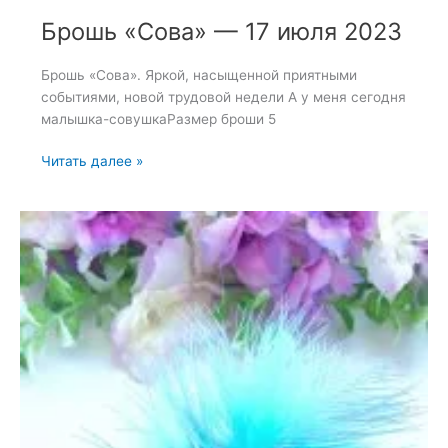
Брошь «Сова» — 17 июля 2023
Брошь «Сова». Яркой, насыщенной приятными
событиями, новой трудовой недели А у меня сегодня
малышка-совушкаРазмер броши 5
Брошь
Читать далее »
«Сова»
—
17
июля
2023