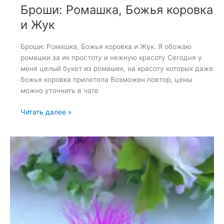
Броши: Ромашка, Божья коровка
и Жук
Броши: Ромашка, Божья коровка и Жук. Я обожаю
ромашки за их простоту и нежную красоту Сегодня у
меня целый букет из ромашек, на красоту которых даже
божья коровка прилетела Возможен повтор, цены
можно уточнить в чате
Броши:
Читать далее »
Ромашка,
Божья
коровка
и
Жук