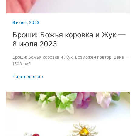
8 июля, 2023
Броши: Божья коровка и Жук —
8 июля 2023
Броши: Божья коровка и Жук. Возможен повтор, цена —
1500 руб
Броши:
Читать далее »
Божья
коровка
и
Жук
—
8
июля
2023