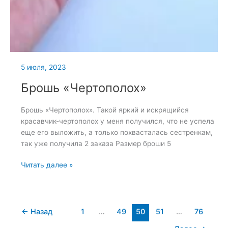
5 июля, 2023
Брошь «Чертополох»
Брошь «Чертополох». Такой яркий и искрящийся
красавчик-чертополох у меня получился, что не успела
еще его выложить, а только похвасталась сестренкам,
так уже получила 2 заказа Размер броши 5
Брошь
Читать далее »
«Чертополох»
←
Назад
1
…
49
50
51
…
76