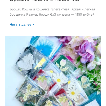
Броши: Кошка и Кошечка. Элегантная, яркая и легкая
брошечка Размер броши 6х3 см цена — 1150 рублей
Броши:
Читать далее »
Кошка
и
Кошечка