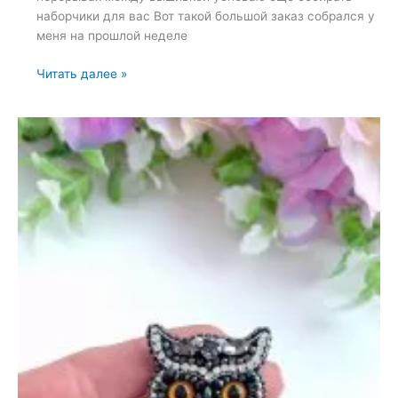
наборчики для вас Вот такой большой заказ собрался у
меня на прошлой неделе
Набор
Читать далее »
для
вышивки
броши
«Вышивкиброши»
—
18
июля
2023