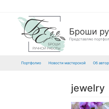
Перейти
к
содержимому
Броши ру
Представляю портфоли
Портфолио
Новости мастерской
Об авто
jewelry