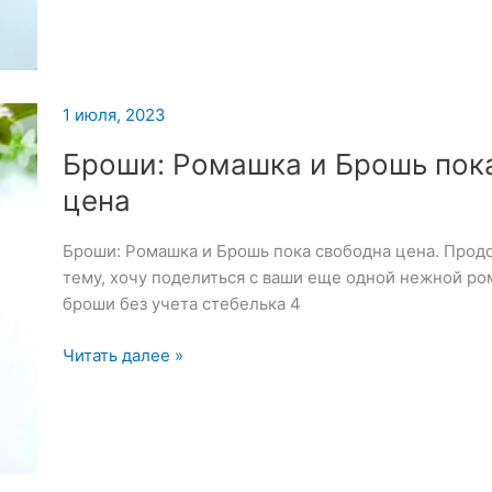
2023
1 июля, 2023
Броши: Ромашка и Брошь пок
цена
Броши: Ромашка и Брошь пока свободна цена. Про
тему, хочу поделиться с ваши еще одной нежной р
броши без учета стебелька 4
Броши:
Читать далее »
Ромашка
и
Брошь
пока
свободна