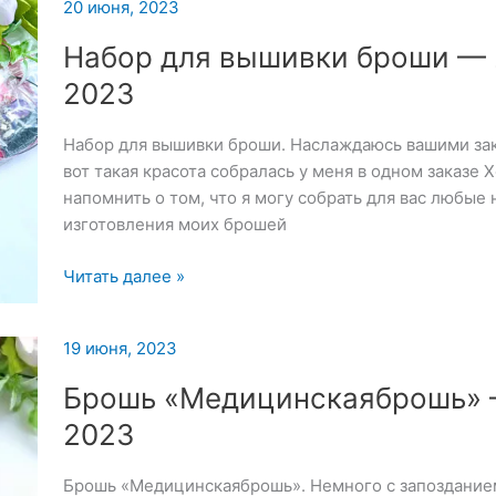
броши
20 июня, 2023
«Гортензия»
Набор для вышивки броши — 
2023
Набор для вышивки броши. Наслаждаюсь вашими зак
вот такая красота собралась у меня в одном заказе 
напомнить о том, что я могу собрать для вас любые
изготовления моих брошей
Набор
Читать далее »
для
вышивки
19 июня, 2023
броши
—
Брошь «Медицинскаяброшь» 
20
2023
июня
2023
Брошь «Медицинскаяброшь». Немного с запозданием