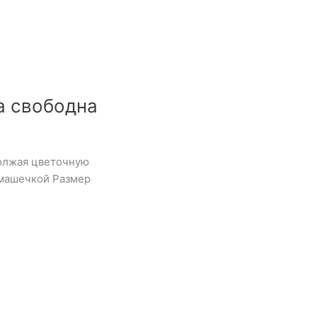
а свободна
должая цветочную
омашечкой Размер