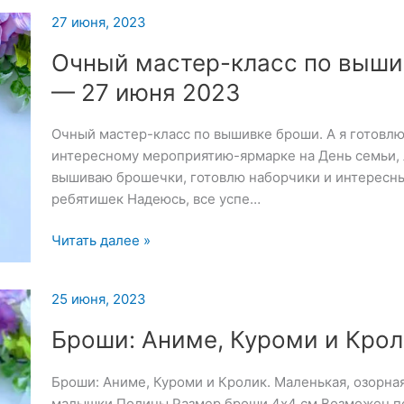
цена
27 июня, 2023
Очный мастер-класс по выши
— 27 июня 2023
Очный мастер-класс по вышивке броши. А я готовлю
интересному мероприятию-ярмарке на День семьи, 
вышиваю брошечки, готовлю наборчики и интересны
ребятишек Надеюсь, все успе…
Очный
Читать далее »
мастер-
класс
25 июня, 2023
по
вышивке
Броши: Аниме, Куроми и Крол
броши
—
Броши: Аниме, Куроми и Кролик. Маленькая, озорна
27
малышки Полины Размер броши 4х4 см Возможен по