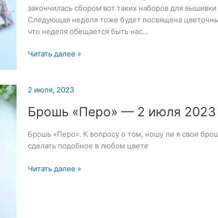
закончилась сбором вот таких наборов для вышивки
Следующая неделя тоже будет посвящена цветочны
что неделя обещается быть нас…
Набор
Читать далее »
для
вышивки
броши
2 июля, 2023
«Девушка»
Брошь «Перо» — 2 июля 2023
Брошь «Перо». К вопросу о том, ношу ли я свои бро
сделать подобное в любом цвете
Брошь
Читать далее »
«Перо»
—
2
июля