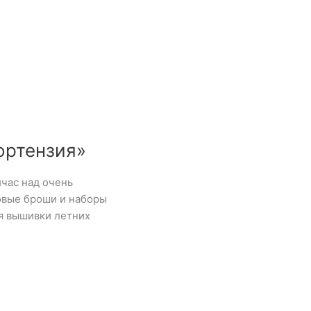
ортензия»
час над очень
товые броши и наборы
ля вышивки летних