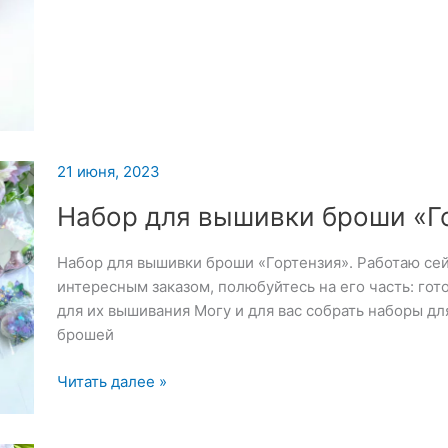
для
вышивки
броши
«Медицина»
21 июня, 2023
Набор для вышивки броши «Г
Набор для вышивки броши «Гортензия». Работаю сей
интересным заказом, полюбуйтесь на его часть: го
для их вышивания Могу и для вас собрать наборы д
брошей
Набор
Читать далее »
для
вышивки