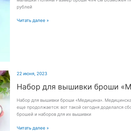
июня
рублей
2023
Броши:
Читать далее »
Аниме,
Куроми
и
Кролик
22 июня, 2023
Набор для вышивки броши «
Набор для вышивки броши «Медицина». Медицинская
еще продолжается: вот такой сегодня доделался сбо
брошей и наборов для их вышивки
Набор
Читать далее »