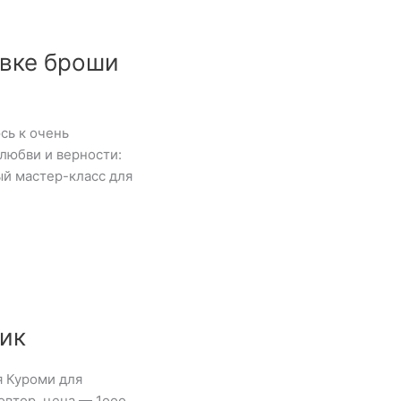
вке броши
сь к очень
любви и верности:
й мастер-класс для
ик
я Куроми для
втор, цена — 1ооо