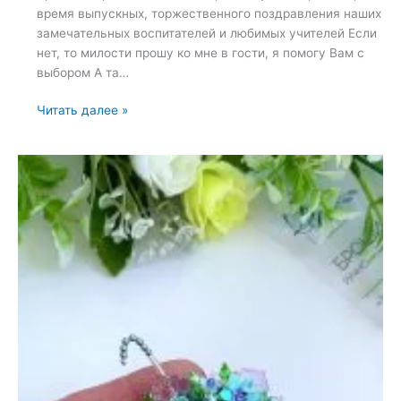
время выпускных, торжественного поздравления наших
замечательных воспитателей и любимых учителей Если
нет, то милости прошу ко мне в гости, я помогу Вам с
выбором А та…
Брошь
Читать далее »
«Сирень»
—
15
мая
2022