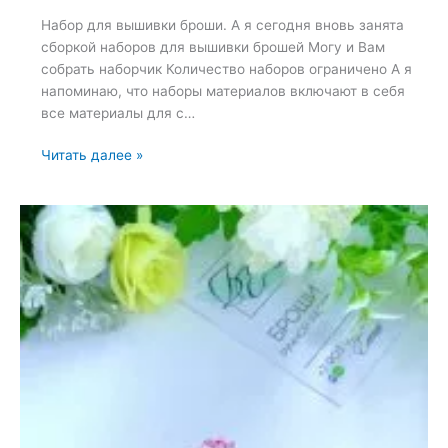
Набор для вышивки броши. А я сегодня вновь занята
сборкой наборов для вышивки брошей Могу и Вам
собрать наборчик Количество наборов ограничено А я
напоминаю, что наборы материалов включают в себя
все материалы для с…
Набор
Читать далее »
для
вышивки
броши
—
19
мая
2022