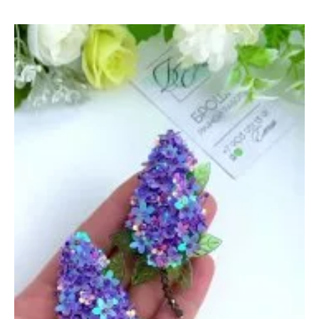
Попугай
и
Ара
—
16
мая
2022