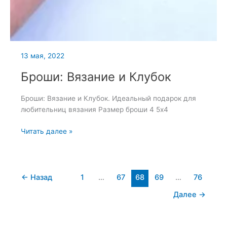
13 мая, 2022
Броши: Вязание и Клубок
Броши: Вязание и Клубок. Идеальный подарок для
любительниц вязания Размер броши 4 5х4
Броши:
Читать далее »
Вязание
и
Клубок
←
Назад
1
…
67
68
69
…
76
Далее
→