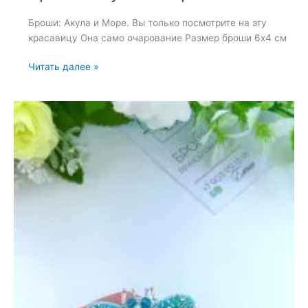
Броши: Акула и Море. Вы только посмотрите на эту
красавицу Она само очарование Размер броши 6х4 см
Броши:
Читать далее »
Акула
и
Море