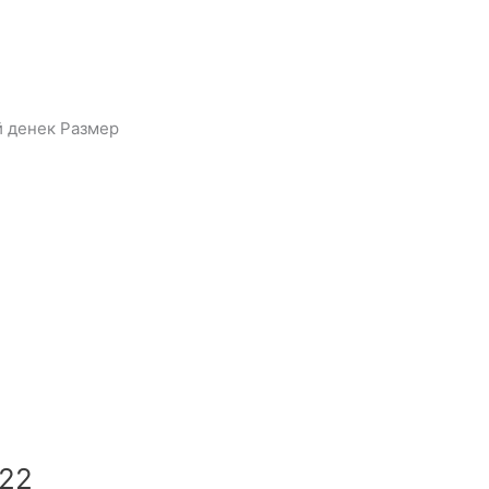
й денек Размер
022