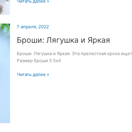
Подборка
Читать далее »
брошей
из
коллекции
7 апреля, 2022
—
7
Броши: Лягушка и Яркая
апреля
2022
Броши: Лягушка и Яркая. Эта прелестная кроха ищет
Размер броши 5 5х4
Броши:
Читать далее »
Лягушка
и
Яркая