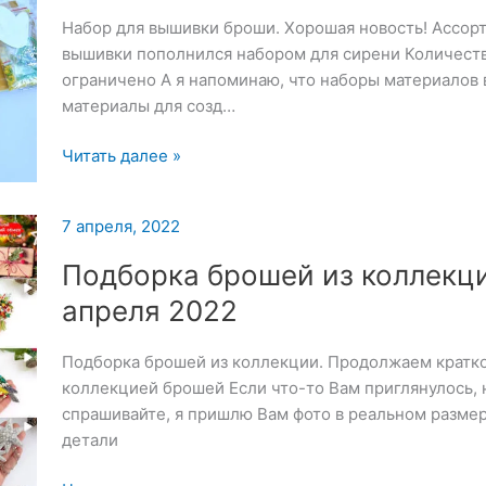
Набор для вышивки броши. Хорошая новость! Ассор
вышивки пополнился набором для сирени Количеств
ограничено А я напоминаю, что наборы материалов 
материалы для созд…
Набор
Читать далее »
для
вышивки
7 апреля, 2022
броши
—
Подборка брошей из коллекц
7
апреля 2022
апреля
2022
Подборка брошей из коллекции. Продолжаем кратко
коллекцией брошей Если что-то Вам приглянулось, 
спрашивайте, я пришлю Вам фото в реальном размер
детали