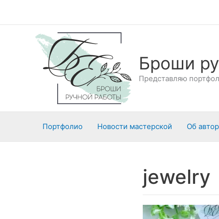
Перейти
к
содержимому
Броши ру
Представляю портфоли
Портфолио
Новости мастерской
Об авто
jewelry