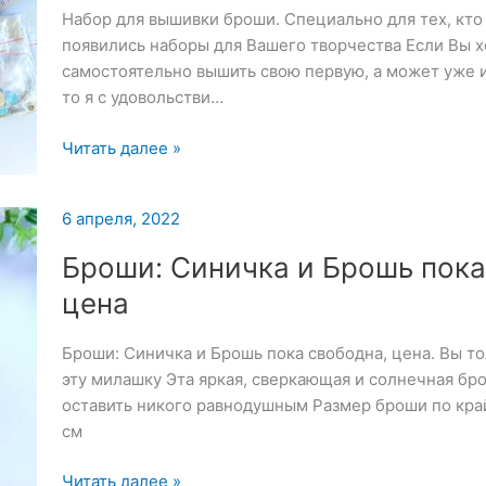
Набор для вышивки броши. Специально для тех, кто
появились наборы для Вашего творчества Если Вы х
самостоятельно вышить свою первую, а может уже и
то я с удовольстви…
Набор
Читать далее »
для
вышивки
6 апреля, 2022
броши
—
Броши: Синичка и Брошь пока
6
цена
апреля
2022
Броши: Синичка и Брошь пока свободна, цена. Вы т
эту милашку Эта яркая, сверкающая и солнечная бр
оставить никого равнодушным Размер броши по кра
см
Броши:
Читать далее »