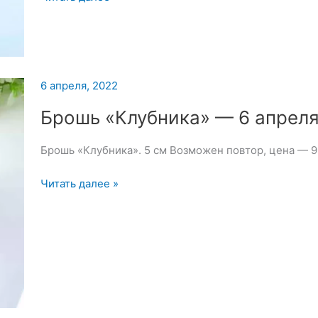
Синичка
и
Брошь
пока
свободна,
6 апреля, 2022
цена
Брошь «Клубника» — 6 апреля
Брошь «Клубника». 5 см Возможен повтор, цена — 
Брошь
Читать далее »
«Клубника»
—
6
апреля
2022