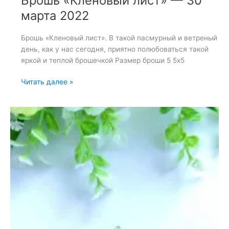
Брошь «Кленовый лист» — 30
марта 2022
Брошь «Кленовый лист». В такой пасмурный и ветреный
день, как у нас сегодня, приятно полюбоваться такой
яркой и теплой брошечкой Размер броши 5 5х5
Брошь
Читать далее »
«Кленовый
лист»
—
30
марта
2022