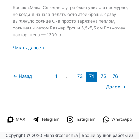
Брошь «Мак». Сегодня с утра было уныло и пасмурно,
но когда я начала делать фото этой броши, сразу
выглянуло солнце Она просто заряжена теплом,
солнцем и летом Размер броши 5,5х5,5 см Возможен
повтор, цена — 1300 р…
Брошь
Читать далее »
«Мак»
—
23
марта
←
Назад
1
…
73
74
75
76
2022
Далее
→
MAX
Telegram
Instagram
WhatsApp
Copyright © 2020 ElenaBroshechka | Броши ручной работы из