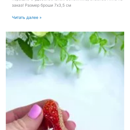
заказ! Размер броши 7х3,5 см
Брошь
Читать далее »
«Перышко»
—
26
марта
2022