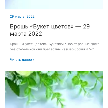
29 марта, 2022
Брошь «Букет цветов» — 29
марта 2022
Брошь «Букет цветов». Букетики бывают разные Даже
без стебельков они прелестны Размер броши 4 5х4
Брошь
Читать далее »
«Букет
цветов»
—
29
марта
2022