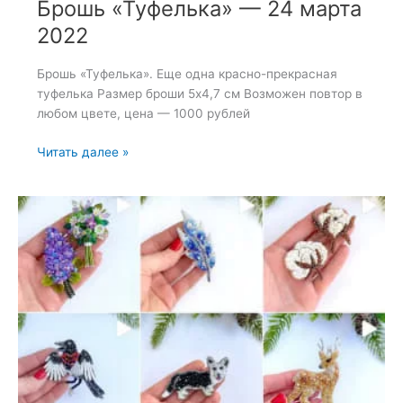
Брошь «Туфелька» — 24 марта
2022
Брошь «Туфелька». Еще одна красно-прекрасная
туфелька Размер броши 5х4,7 см Возможен повтор в
любом цвете, цена — 1000 рублей
Брошь
Читать далее »
«Туфелька»
—
24
марта
2022