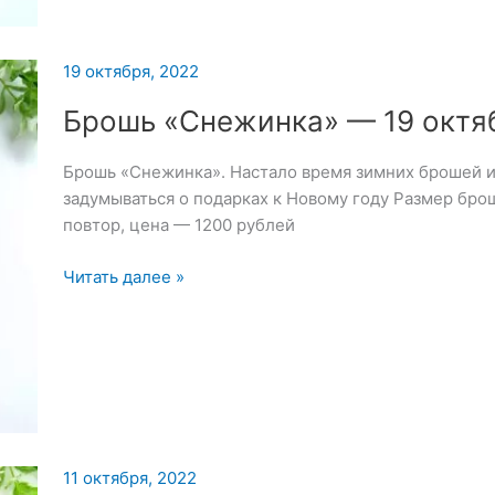
октября
2022
19 октября, 2022
Брошь «Снежинка» — 19 октя
Брошь «Снежинка». Настало время зимних брошей и
задумываться о подарках к Новому году Размер бро
повтор, цена — 1200 рублей
Брошь
Читать далее »
«Снежинка»
—
19
октября
2022
11 октября, 2022