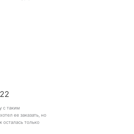
022
у с таким
отел ее заказать, но
ак осталась только