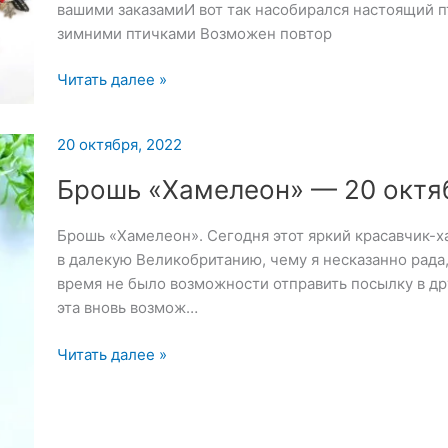
вашими заказамиИ вот так насобирался настоящий п
зимними птичками Возможен повтор
Броши:
Читать далее »
Синичка
и
20 октября, 2022
Снегирь
—
Брошь «Хамелеон» — 20 октя
27
октября
Брошь «Хамелеон». Сегодня этот яркий красавчик-
2022
в далекую Великобританию, чему я несказанно рада,
время не было возможности отправить посылку в др
эта вновь возмож…
Брошь
Читать далее »
«Хамелеон»
—
20