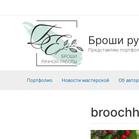
Перейти
к
содержимому
Броши ру
Представляю портфоли
Портфолио
Новости мастерской
Об авто
brooch