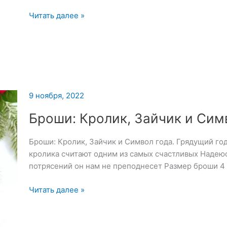
Брошь
Читать далее »
«Сова»
—
10
ноября
2022
9 ноября, 2022
Броши: Кролик, Зайчик и Сим
Броши: Кролик, Зайчик и Символ года. Грядущий го
кролика считают одним из самых счастливых Надеюс
потрясений он нам не преподнесет Размер броши 4
Броши:
Читать далее »
Кролик,
Зайчик
и