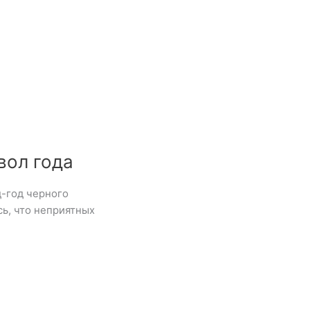
вол года
д-год черного
ь, что неприятных