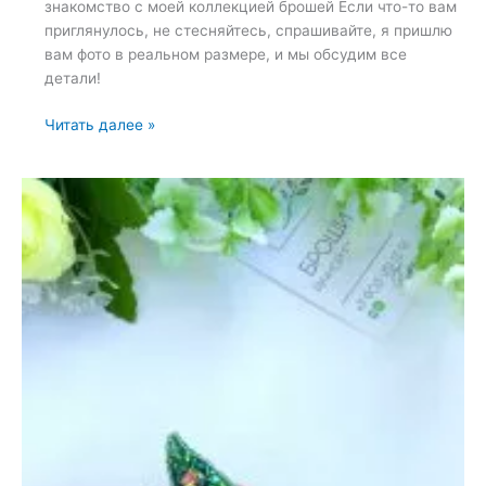
знакомство с моей коллекцией брошей Если что-то вам
приглянулось, не стесняйтесь, спрашивайте, я пришлю
вам фото в реальном размере, и мы обсудим все
детали!
Подборка
Читать далее »
брошей
из
коллекции
—
26
мая
2022