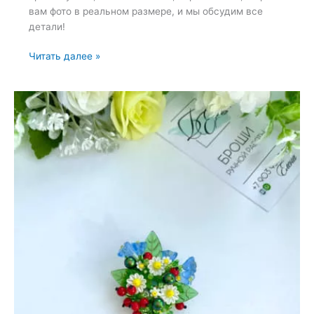
вам фото в реальном размере, и мы обсудим все
детали!
Подборка
Читать далее »
брошей
из
коллекции
—
17
мая
2022