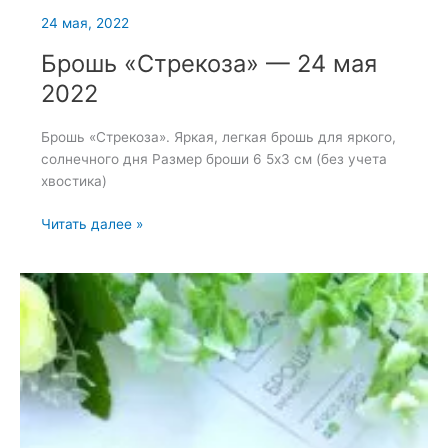
24 мая, 2022
Брошь «Стрекоза» — 24 мая
2022
Брошь «Стрекоза». Яркая, легкая брошь для яркого,
солнечного дня Размер броши 6 5х3 см (без учета
хвостика)
Брошь
Читать далее »
«Стрекоза»
—
24
мая
2022