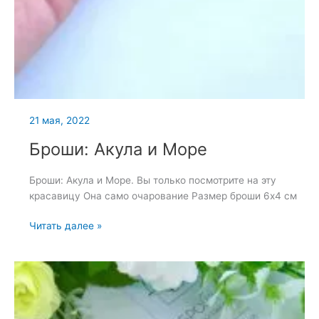
21 мая, 2022
Броши: Акула и Море
Броши: Акула и Море. Вы только посмотрите на эту
красавицу Она само очарование Размер броши 6х4 см
Броши:
Читать далее »
Акула
и
Море