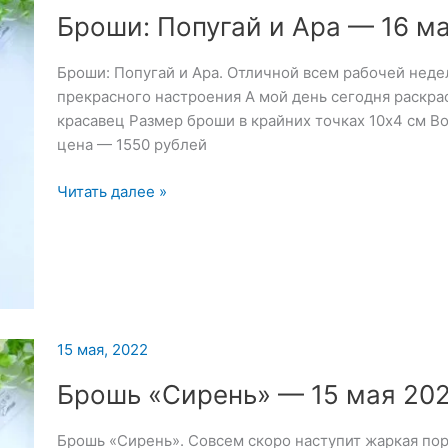
Броши: Попугай и Ара — 16 м
Броши: Попугай и Ара. Отличной всем рабочей неде
прекрасного настроения А мой день сегодня раскрас
красавец Размер броши в крайних точках 10х4 см В
цена — 1550 рублей
Броши:
Читать далее »
Попугай
и
Ара
—
16
мая
15 мая, 2022
2022
Брошь «Сирень» — 15 мая 20
Брошь «Сирень». Совсем скоро наступит жаркая по