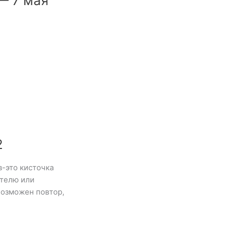
— 7 мая
2
-это кисточка
ителю или
Возможен повтор,