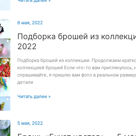
Читать далее »
«Сирень»
—
7
6 мая, 2022
мая
Подборка брошей из коллекц
2022
2022
Подборка брошей из коллекции. Продолжаем кратко
коллекцией брошей Если что-то вам приглянулось, н
спрашивайте, я пришлю вам фото в реальном размер
детали
Подборка
Читать далее »
брошей
из
коллекции
5 мая, 2022
—
6