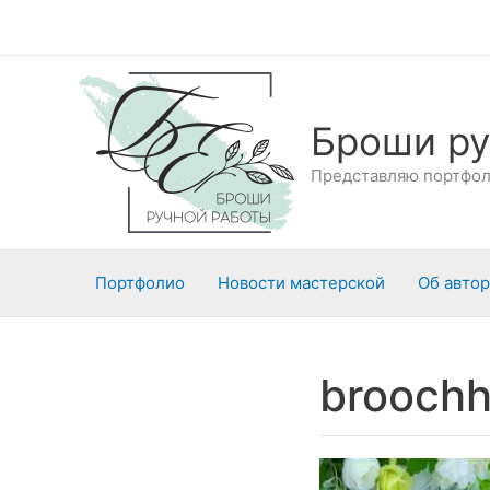
Перейти
к
содержимому
Броши ру
Представляю портфоли
Портфолио
Новости мастерской
Об авто
brooch