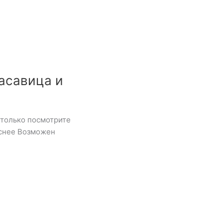
асавица и
 только посмотрите
аснее Возможен