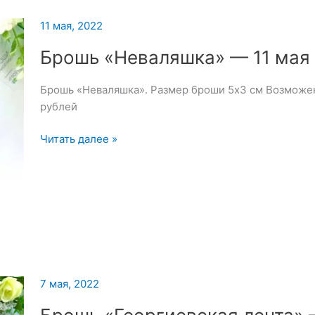
Девушка
—
11 мая, 2022
12
Брошь «Неваляшка» — 11 мая
мая
2022
Брошь «Неваляшка». Размер броши 5х3 см Возможен
рублей
Брошь
Читать далее »
«Неваляшка»
—
11
мая
2022
7 мая, 2022