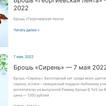
Брошь «Георгиевская лента» 
2022
Брошь «Георгиевская лента»
Брошь
Читать далее »
«Георгиевская
лента»
—
7
7 мая, 2022
мая
2022
Брошь «Сирень» — 7 мая 202
Брошь «Сирень». Бесспорный хит среди моих цветов
сирени, кстати – прекрасный подарок любимому уч
воспитателю на выпускной Размер броши 6, 5х5 см 
цена — 1200 рублей
Брошь