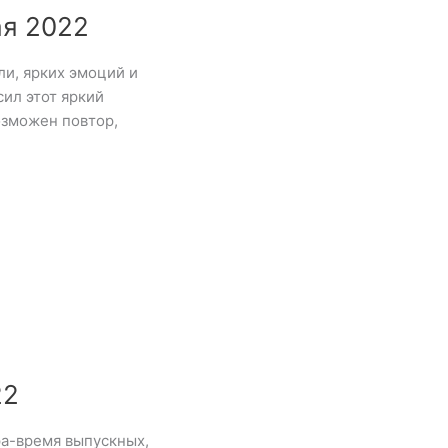
ая 2022
ли, ярких эмоций и
ил этот яркий
озможен повтор,
22
ра-время выпускных,