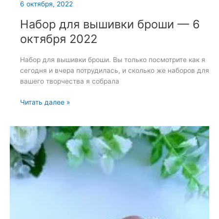
6 октября, 2022
Набор для вышивки броши — 6
октября 2022
Набор для вышивки броши. Вы только посмотрите как я
сегодня и вчера потрудилась, и сколько же наборов для
вашего творчества я собрала
Набор
Читать далее »
для
вышивки
броши
—
6
октября
2022