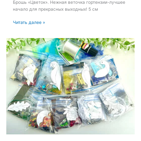
Брошь «Цветок». Нежная веточка гортензии-лучшее
начало для прекрасных выходных! 5 см
Брошь
Читать далее »
«Цветок»
—
8
октября
2022