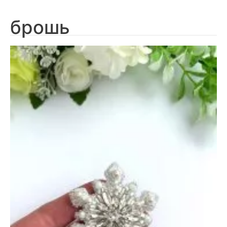
брошь