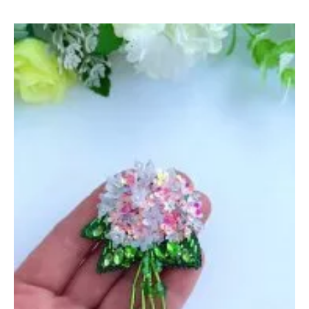
«Хамелеон»
—
11
октября
2022