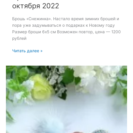
октября 2022
Брошь «Снежинка». Настало время зимних брошей и
пора уже задумываться о подарках к Новому году
Размер броши 6х5 см Возможен повтор, цена — 1200
рублей
Брошь
Читать далее »
«Снежинка»
—
19
октября
2022