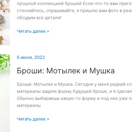
прошлой коллекцией брошей Если что-то вам пригля
стесняйтесь, спрашивайте, я пришлю вам фото в реа
обсудим все детали!
Подборка
Читать далее »
брошей
из
коллекции
6 июня, 2022
—
13
Броши: Мотылек и Мушка
июня
2022
Броши: Мотылек и Мушка. Сегодня у меня редкий сл
материалы задали форму будущей броше, и я сделал
Обычно выбираешь какую-то форму и под нее уже 
материалы
Броши:
Читать далее »
Мотылек