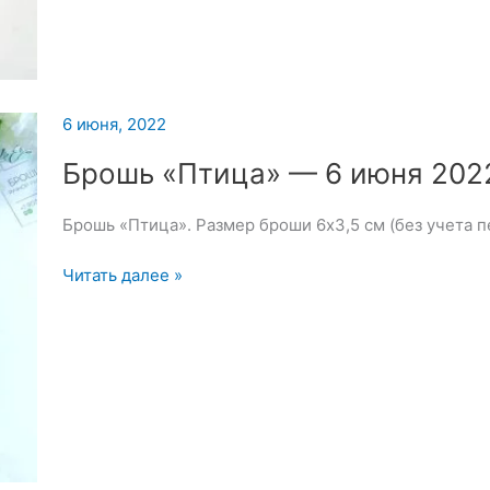
и
Мушка
6 июня, 2022
Брошь «Птица» — 6 июня 202
Брошь «Птица». Размер броши 6х3,5 см (без учета п
Брошь
Читать далее »
«Птица»
—
6
июня
2022