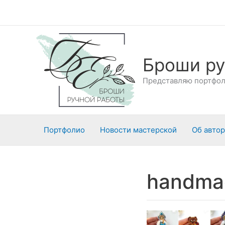
Перейти
к
содержимому
Броши ру
Представляю портфоли
Портфолио
Новости мастерской
Об авто
handma