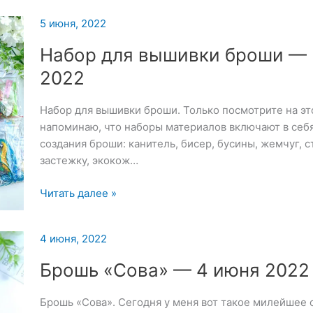
5 июня, 2022
Набор для вышивки броши — 
2022
Набор для вышивки броши. Только посмотрите на эт
напоминаю, что наборы материалов включают в себя
создания броши: канитель, бисер, бусины, жемчуг, ст
застежку, экокож…
Набор
Читать далее »
для
вышивки
4 июня, 2022
броши
—
Брошь «Сова» — 4 июня 2022
5
июня
Брошь «Сова». Сегодня у меня вот такое милейшее 
2022