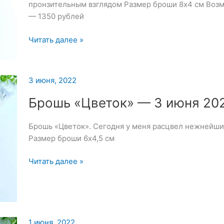
пронзительным взглядом Размер броши 8х4 см Возм
— 1350 рублей
Брошь
Читать далее »
«Сова»
—
4
3 июня, 2022
июня
2022
Брошь «Цветок» — 3 июня 20
Брошь «Цветок». Сегодня у меня расцвел нежнейши
Размер броши 6х4,5 см
Брошь
Читать далее »
«Цветок»
—
3
июня
2022
1 июня, 2022