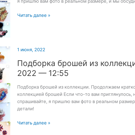
я пришлю вам фото в реальном размере, и мы обсуди
Подборка
Читать далее »
брошей
из
коллекции
—
1 июня, 2022
1
июня
Подборка брошей из коллекц
2022
2022 — 12:55
—
12:56
Подборка брошей из коллекции. Продолжаем кратко
коллекцией брошей Если что-то вам приглянулось, н
спрашивайте, я пришлю вам фото в реальном размер
детали!
Подборка
Читать далее »
брошей