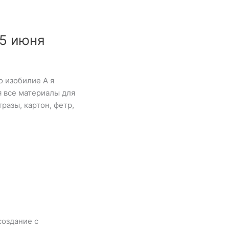
5 июня
о изобилие А я
 все материалы для
разы, картон, фетр,
создание с