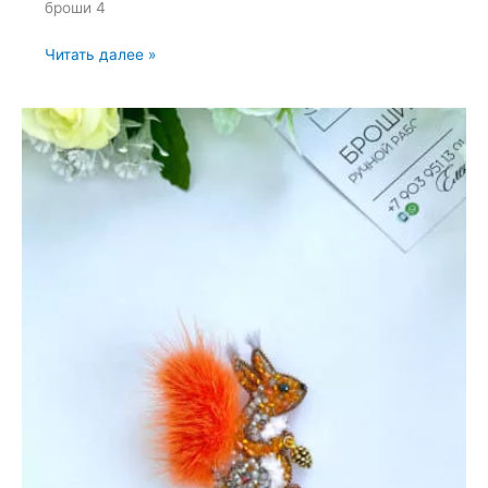
броши 4
Брошь
Читать далее »
«Клевер»
—
23
мая
2022