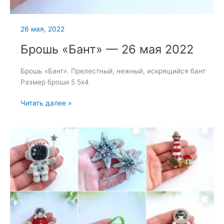
26 мая, 2022
Брошь «Бант» — 26 мая 2022
Брошь «Бант». Прелестный, нежный, искрящийся бант
Размер броши 5 5х4
Брошь
Читать далее »
«Бант»
—
26
мая
2022