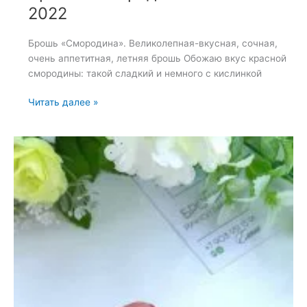
2022
Брошь «Смородина». Великолепная-вкусная, сочная,
очень аппетитная, летняя брошь Обожаю вкус красной
смородины: такой сладкий и немного с кислинкой
Брошь
Читать далее »
«Смородина»
—
29
мая
2022