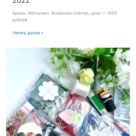
2022
Брошь «Мотылек». Возможен повтор, цена — 1000
рублей
Брошь
Читать далее »
«Мотылек»
—
20
мая
2022