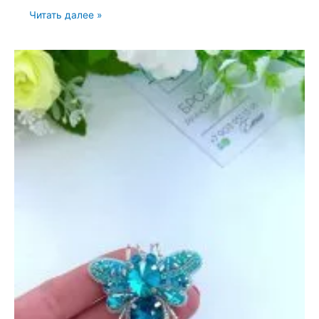
Броши:
Читать далее »
Акула
и
Море