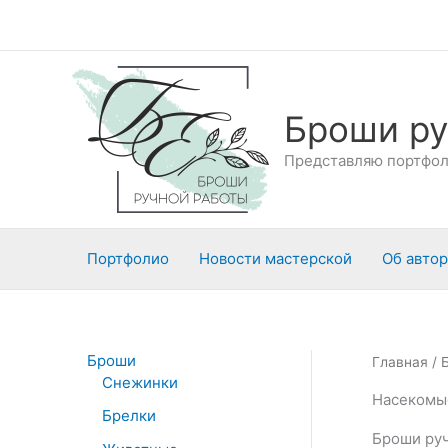
Перейти
к
содержимому
Броши ру
Представляю портфоли
Портфолио
Новости мастерской
Об авто
Броши
Главная
/
Снежинки
Насекомы
Брелки
Броши руч