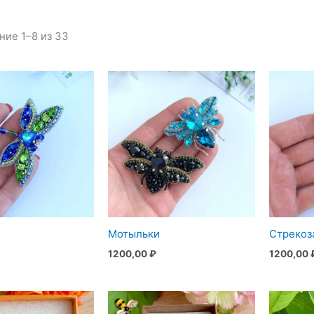
Сортировка:
ие 1–8 из 33
самые
недавние
Мотыльки
Стрекоз
1200,00
₽
1200,00