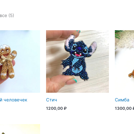
Сортировка:
все (5)
самые
недавние
й человечек
Стич
Симба
1200,00
₽
1300,00