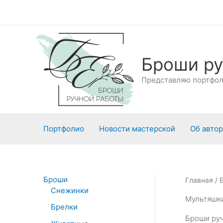
Перейти
к
содержимому
Броши ру
Представляю портфоли
Портфолио
Новости мастерской
Об авто
Броши
Главная
/
Снежинки
Мультяшк
Брелки
Броши руч