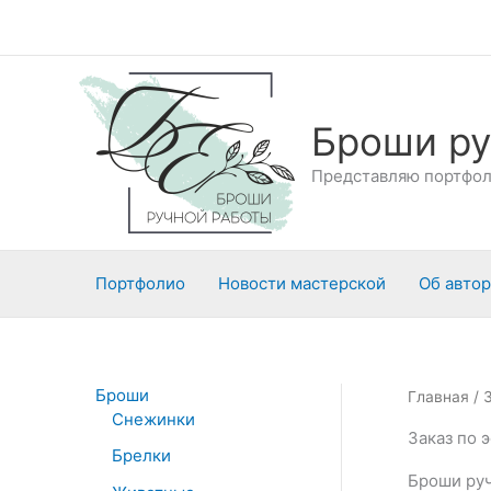
Перейти
к
содержимому
Броши ру
Представляю портфоли
Портфолио
Новости мастерской
Об авто
Броши
Главная
/ 
Снежинки
Заказ по 
Брелки
Броши руч