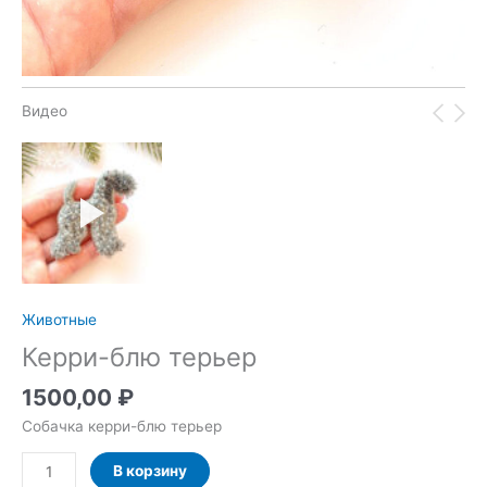
Видео
Животные
Керри-блю терьер
1500,00
₽
Собачка керри-блю терьер
Количество
В корзину