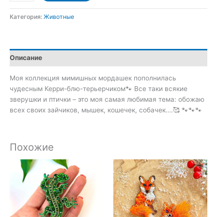
товара
Керри-
Категория:
Животные
блю
терьер
Описание
Моя коллекция мимишных мордашек пополнилась
чудесным Керри-блю-терьерчиком🐾 Все таки всякие
зверушки и птички – это моя самая любимая тема: обожаю
всех своих зайчиков, мышек, кошечек, собачек….🥰 🐾🐾🐾
Похожие