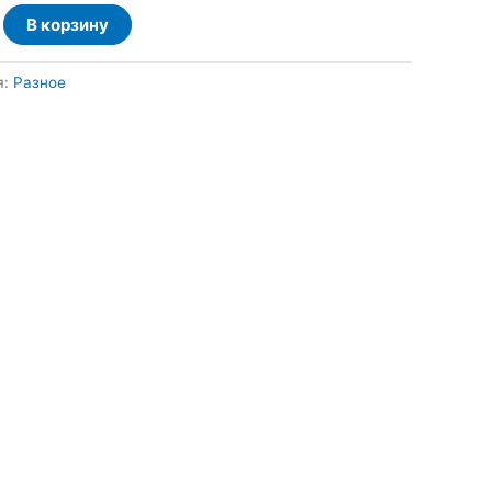
тво
В корзину
ский
я:
Разное