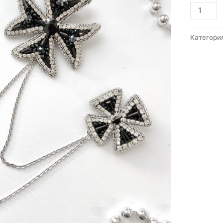
Количес
товара
Мальтий
Категори
крест