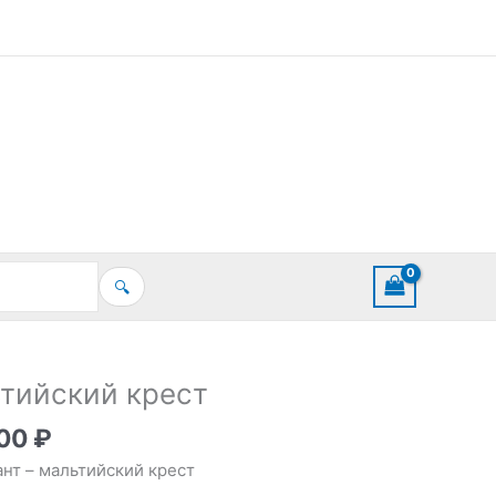
🔍
тийский крест
,00
₽
нт – мальтийский крест