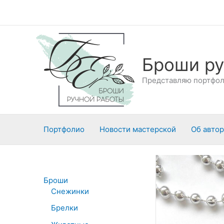
Перейти
к
содержимому
Броши ру
Представляю портфоли
Портфолио
Новости мастерской
Об авто
Броши
Снежинки
Брелки