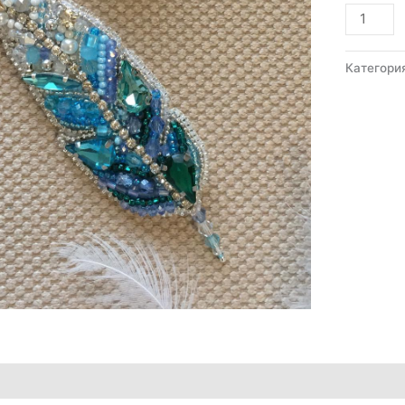
Количес
товара
Пёрышк
Категори