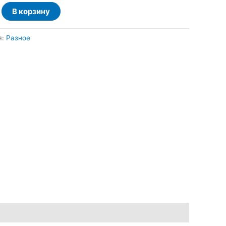
тво
В корзину
о
я:
Разное