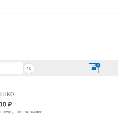
🔍
ышко
,00
₽
и воздушное перышко