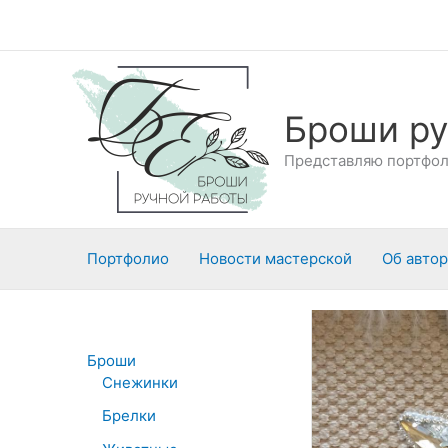
Перейти
к
содержимому
Броши ру
Представляю портфоли
Портфолио
Новости мастерской
Об авто
Броши
Снежинки
Брелки