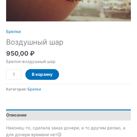
Брелки
Воздушный шар
950,00
₽
Брелок-воздушный шар
Количество
В корзину
товара
Воздушный
Категория:
Брелки
шар
Описание
Наконец-то, сделала заказ дочери, а то другим делаю, а
для дочери времени нет😌