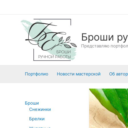
Перейти
к
содержимому
Броши ру
Представляю портфоли
Портфолио
Новости мастерской
Об авто
Броши
Снежинки
Брелки