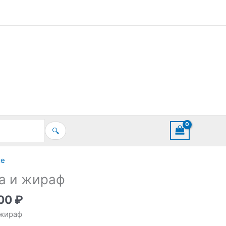
🔍
ые
а и жираф
,00
₽
 жираф