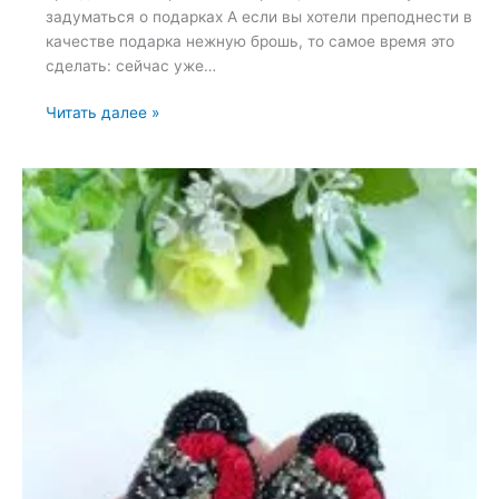
задуматься о подарках А если вы хотели преподнести в
качестве подарка нежную брошь, то самое время это
сделать: сейчас уже…
Брошь
Читать далее »
«Мимоза»
—
1
февраля
2023