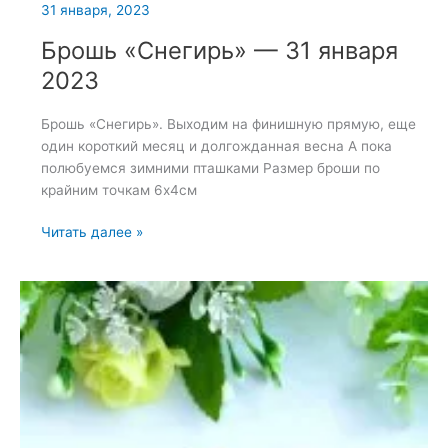
31 января, 2023
Брошь «Снегирь» — 31 января
2023
Брошь «Снегирь». Выходим на финишную прямую, еще
один короткий месяц и долгожданная весна А пока
полюбуемся зимними пташками Размер броши по
крайним точкам 6х4см
Брошь
Читать далее »
«Снегирь»
—
31
января
2023