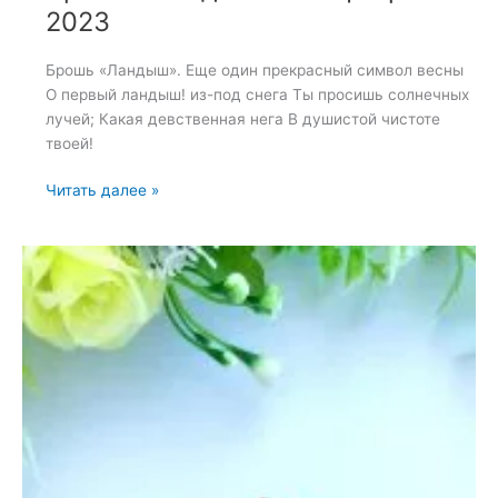
2023
Брошь «Ландыш». Еще один прекрасный символ весны
О первый ландыш! из-под снега Ты просишь солнечных
лучей; Какая девственная нега В душистой чистоте
твоей!
Брошь
Читать далее »
«Ландыш»
—
4
февраля
2023