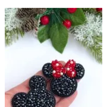
Медику
и
Доктору