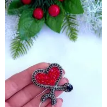
и
Море