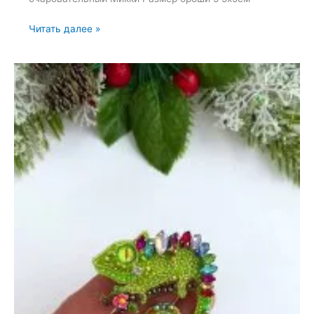
Броши:
Читать далее »
Микки
и
Минни