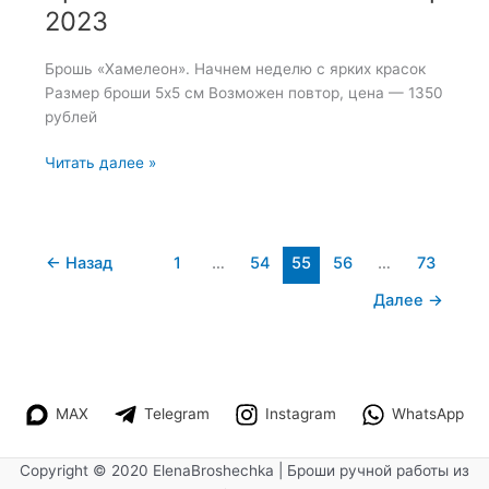
2023
Брошь «Хамелеон». Начнем неделю с ярких красок
Размер броши 5х5 см Возможен повтор, цена — 1350
рублей
Брошь
Читать далее »
«Хамелеон»
—
23
января
←
Назад
1
…
54
55
56
…
73
2023
Далее
→
MAX
Telegram
Instagram
WhatsApp
Copyright © 2020 ElenaBroshechka | Броши ручной работы из